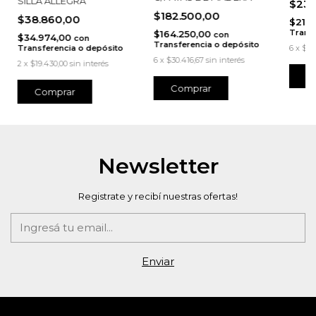
SILLA ALLEGRA
$237
$182.500,00
$38.860,00
$213
Transf
$164.250,00
con
$34.974,00
con
Transferencia o depósito
Transferencia o depósito
6
x
$39
6
x
$30.416,67
sin interés
2
x
$19.430,00
sin interés
Comprar
Newsletter
Registrate y recibí nuestras ofertas!