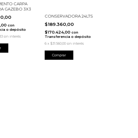
ENTO CARPA
RA GAZEBO 3X3
CONSERVADORA 24LTS
20,00
$189.360,00
,00
con
cia o depósito
$170.424,00
con
33
sin interés
Transferencia o depósito
6
x
$31.560,00
sin interés