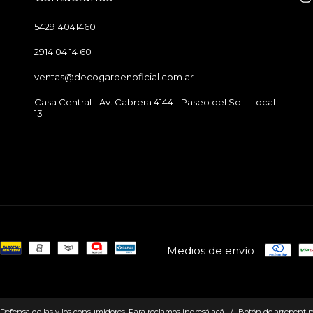
542914041460
2914 04 14 60
ventas@decogardenoficial.com.ar
Casa Central - Av. Cabrera 4144 - Paseo del Sol - Local
13
Medios de envío
Defensa de las y los consumidores. Para reclamos
ingresá acá.
/
Botón de arrepenti