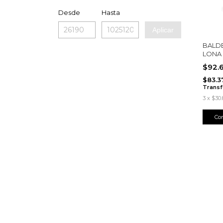
Desde
Hasta
Aplicar
BALDE
LONA
$92.
$83.3
Transf
3
x
$30.