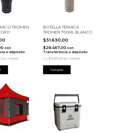
RMICO TROMEN
BOTELLA TÉRMICA
NEGRO
TROMEN 700ML BLANCO
,00
$31.630,00
00
$28.467,00
con
con
cia o depósito
Transferencia o depósito
0
sin interés
2
x
$15.815,00
sin interés