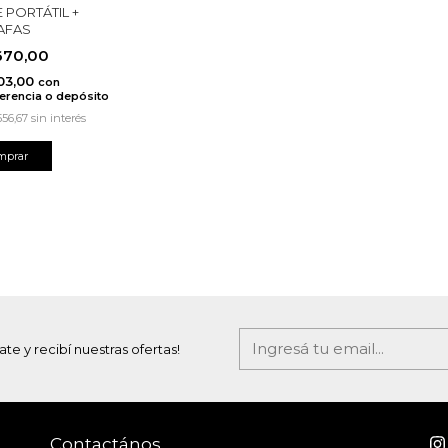
 PORTÁTIL +
AFAS
670,00
03,00
con
erencia o depósito
556,67
sin interés
ate y recibí nuestras ofertas!
Contactános