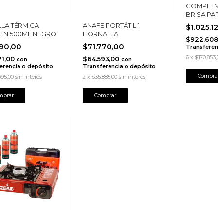
COMPLEM
BRISA PA
LA TÉRMICA
ANAFE PORTÁTIL 1
$1.025.1
EN 500ML NEGRO
HORNALLA
$922.608
190,00
$71.770,00
Transferen
6
x
$170.853,
71,00
$64.593,00
con
con
erencia o depósito
Transferencia o depósito
095,00
sin interés
2
x
$35.885,00
sin interés