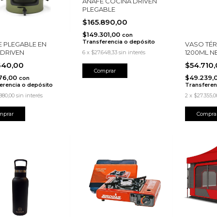
ANAFE COCINA DRIVEN
PLEGABLE
$165.890,00
$149.301,00
con
Transferencia o depósito
 PLEGABLE EN
VASO TÉ
 DRIVEN
1200ML 
6
x
$27.648,33
sin interés
640,00
$54.710
76,00
$49.239,
con
erencia o depósito
Transferen
880,00
sin interés
2
x
$27.355,0