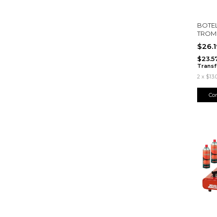
BOTEL
TROM
$26.
$23.5
Transf
2
x
$13.