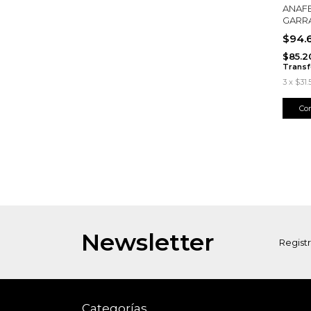
ANAFE
GARR
$94.
$85.2
Transf
3
x
$31.
Newsletter
Registr
Categorías