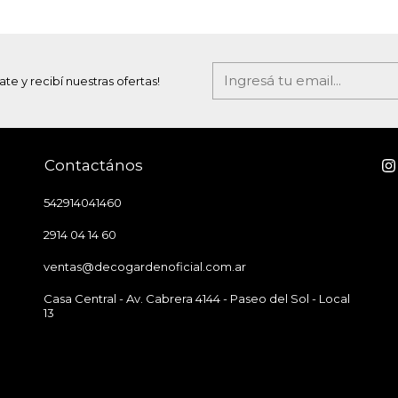
ate y recibí nuestras ofertas!
Contactános
542914041460
2914 04 14 60
ventas@decogardenoficial.com.ar
Casa Central - Av. Cabrera 4144 - Paseo del Sol - Local
13