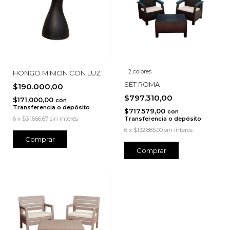
2 colores
HONGO MINION CON LUZ
SET ROMA
$190.000,00
$797.310,00
$171.000,00
con
Transferencia o depósito
$717.579,00
con
6
x
$31.666,67
sin interés
Transferencia o depósito
6
x
$132.885,00
sin interés
Comprar