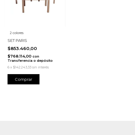
2 colores
SET PARIS
$853.460,00
$768.114,00
con
Transferencia o depósito
6
x
$142.243,33
sin interés
Comprar