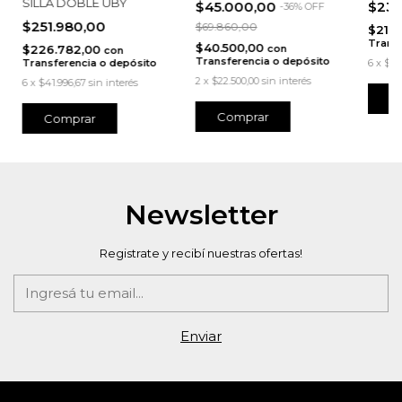
SILLA DOBLE UBY
$45.000,00
$237
-
36
%
OFF
$251.980,00
$69.860,00
$213
Transf
$40.500,00
$226.782,00
con
con
Transferencia o depósito
Transferencia o depósito
6
x
$39
2
x
$22.500,00
sin interés
6
x
$41.996,67
sin interés
Comprar
Newsletter
Registrate y recibí nuestras ofertas!