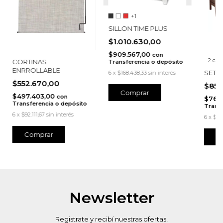
+1
SILLON TIME PLUS
$1.010.630,00
$909.567,00
con
2 colo
CORTINAS
Transferencia o depósito
ENRROLLABLE
SET P
6
x
$168.438,33
sin interés
$552.670,00
$853
Comprar
$497.403,00
con
$768.
Transferencia o depósito
Transf
6
x
$92.111,67
sin interés
6
x
$14
C
Newsletter
Registrate y recibí nuestras ofertas!