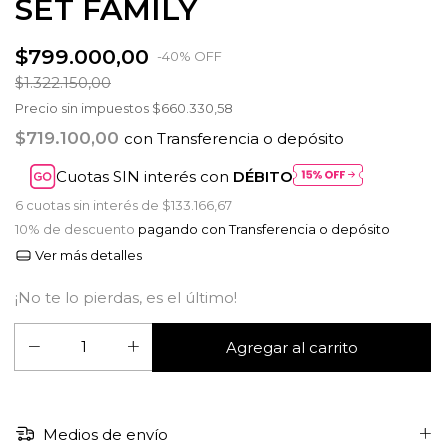
SET FAMILY
$799.000,00
-
40
%
OFF
$1.322.150,00
Precio sin impuestos
$660.330,58
$719.100,00
con
Transferencia o depósito
Cuotas SIN interés con
DÉBITO
6
cuotas sin interés de
$133.166,67
10% de descuento
pagando con Transferencia o depósito
Ver más detalles
¡No te lo pierdas, es el último!
Medios de envío