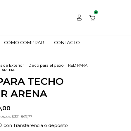
0
CÓMO COMPRAR
CONTACTO
 de Exterior
.
Deco para el patio
.
RED PARA
 ARENA
PARA TECHO
R ARENA
,00
uestos
$321.867,77
00
con
Transferencia o depósito