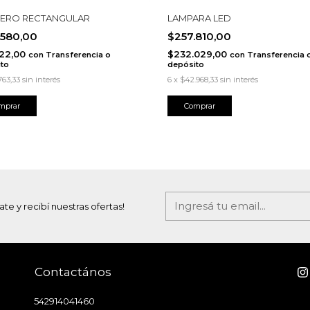
ERO RECTANGULAR
LAMPARA LED
.580,00
$257.810,00
522,00
$232.029,00
con
Transferencia o
con
Transferencia 
to
depósito
763,33
sin interés
6
x
$42.968,33
sin interés
ate y recibí nuestras ofertas!
Contactános
542914041460