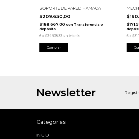
TE GRANDE
SOPORTE DE PARED HAMACA
MECH
$209.630,00
$190
$188.667,00
$171.
erencia o
con
Transferencia o
depósito
depósi
6
x
$34.938,33
sin interés
6
x
$31.
Newsletter
Registr
Categorías
INICIO