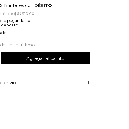
SIN interés con
DÉBITO
terés de
$64.910,00
nto
pagando con
o depósito
alles
das, es el último!
e envío