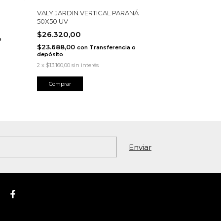
2 colores
VALY JARDIN VERTICAL PARANÁ
50X50 UV
HAMACA IBIZ
$26.320,00
$209.630,
o
$23.688,00
con
Transferencia o
$188.667,00
depósito
depósito
2
x
$13.160,00
sin interés
6
x
$34.938,33
sin
Comprar