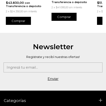
Transferencia o depósito
$43.830,00
$51.7
con
Transferencia o depósito
Transf
2
x
$41.095,00
sin interés
2
x
$24.350,00
sin interés
2
x
$28
Newsletter
Registrate y recibí nuestras ofertas!
Categorías