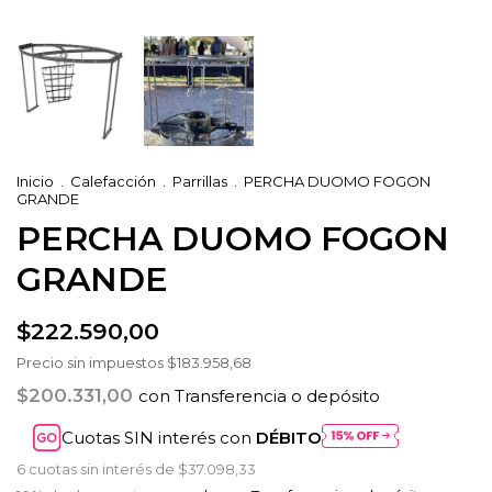
Inicio
.
Calefacción
.
Parrillas
.
PERCHA DUOMO FOGON
GRANDE
PERCHA DUOMO FOGON
GRANDE
$222.590,00
Precio sin impuestos
$183.958,68
$200.331,00
con
Transferencia o depósito
Cuotas SIN interés con
DÉBITO
6
cuotas sin interés de
$37.098,33