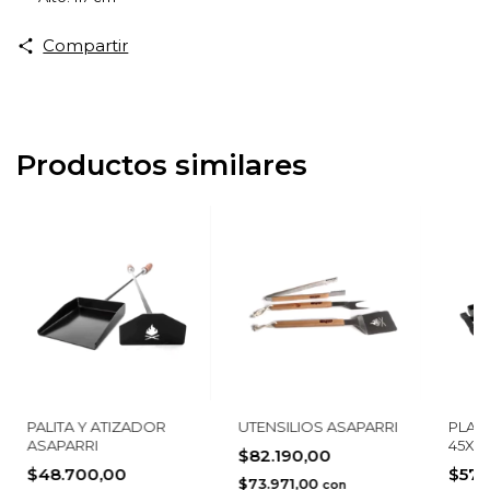
Compartir
Productos similares
PALITA Y ATIZADOR
UTENSILIOS ASAPARRI
PLAN
ASAPARRI
45X2
$82.190,00
$48.700,00
$57.
$73.971,00
con