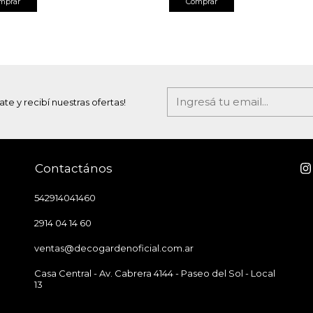
ate y recibí nuestras ofertas!
Contactános
542914041460
2914 04 14 60
ventas@decogardenoficial.com.ar
Casa Central - Av. Cabrera 4144 - Paseo del Sol - Local
13