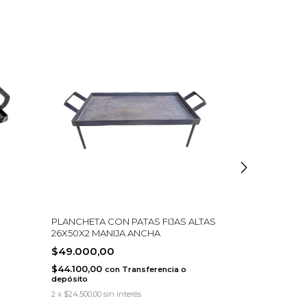
PLANCHETA CON PATAS FIJAS ALTAS
TABLA ITALIA
26X50X2 MANIJA ANCHA
$36.100,00
$49.000,00
$32.490,00
c
depósito
$44.100,00
con
Transferencia o
depósito
2
x
$18.050,00
sin 
2
x
$24.500,00
sin interés