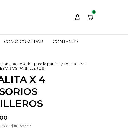
0
CÓMO COMPRAR
CONTACTO
cción
.
Accesorios para la parrilla y cocina
.
KIT
CCESORIOS PARRILLEROS
ALITA X 4
SORIOS
ILLEROS
,00
uestos
$118.685,95