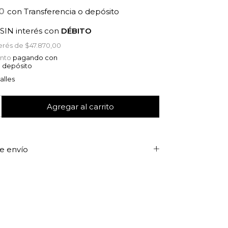
00
con
Transferencia o depósito
SIN interés con
DÉBITO
terés de
$47.870,00
nto
pagando con
o depósito
alles
e envío