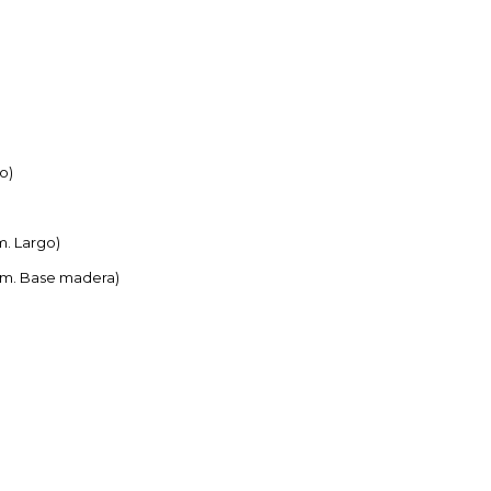
o)
m. Largo)
 cm. Base madera)