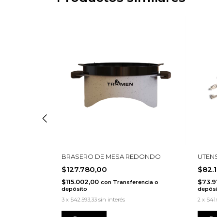
OMEN
BRASERO DE MESA REDONDO
UTENS
$127.780,00
$82.
$115.002,00
$73.9
erencia o
con
Transferencia o
depósito
depósi
3
x
$42.593,33
sin interés
2
x
$41.