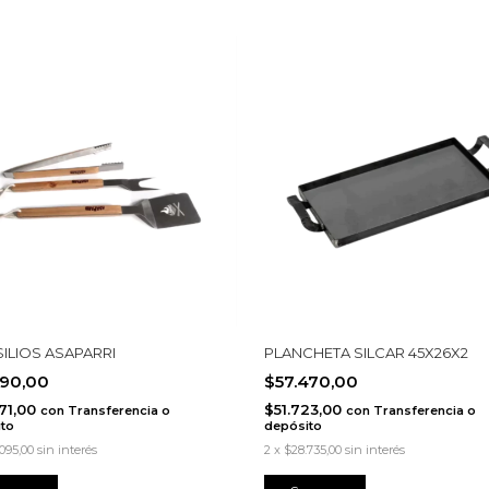
ILIOS ASAPARRI
PLANCHETA SILCAR 45X26X2
190,00
$57.470,00
71,00
$51.723,00
con
Transferencia o
con
Transferencia o
to
depósito
095,00
sin interés
2
x
$28.735,00
sin interés