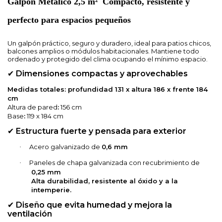
Galpón Metálico 2,5 m² Compacto, resistente y
perfecto para espacios pequeños
Un galpón práctico, seguro y duradero, ideal para patios chicos,
balcones amplios o módulos habitacionales. Mantiene todo
ordenado y protegido del clima ocupando el mínimo espacio.
Dimensiones compactas y aprovechables
✔
Medidas totales: profundidad 131 x altura 186 x frente 184
cm
Altura de pared
:
156 cm
Base
:
119 x 184 cm
Estructura fuerte y pensada para exterior
✔
Acero galvanizado de
0,6 mm
·
Paneles de chapa galvanizada con recubrimiento de
·
0,25 mm
Alta durabilidad, resistente al óxido y a la
intemperie.
Diseño que evita humedad y mejora la
✔
ventilación