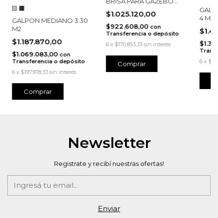
BRISA PARA GAZEBO
3X3
GALP
$1.025.120,00
4 M2
GALPON MEDIANO 3.30
$922.608,00
con
M2
$1.4
Transferencia o depósito
$1.187.870,00
$1.34
6
x
$170.853,33
sin interés
Transf
$1.069.083,00
con
Transferencia o depósito
6
x
$24
6
x
$197.978,33
sin interés
Comprar
Newsletter
Registrate y recibí nuestras ofertas!