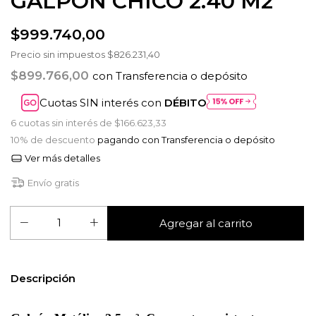
GALPON CHICO 2.40 M2
$999.740,00
Precio sin impuestos
$826.231,40
$899.766,00
con
Transferencia o depósito
Cuotas SIN interés con
DÉBITO
6
cuotas sin interés de
$166.623,33
10% de descuento
pagando con Transferencia o depósito
Ver más detalles
Envío gratis
Descripción