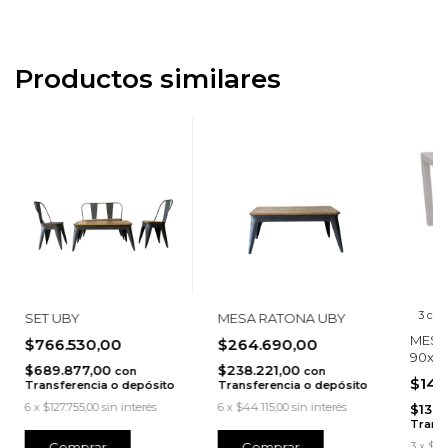
Productos similares
3 colo
SET UBY
MESA RATONA UBY
MESA 
$766.530,00
$264.690,00
90x90
$689.877,00
$238.221,00
con
con
$144
Transferencia o depósito
Transferencia o depósito
6
x
$127.755,00
sin interés
6
x
$44.115,00
sin interés
$130.
Transf
Comprar
3
x
$48