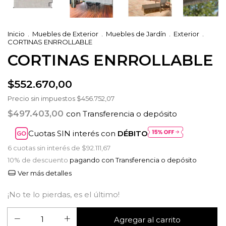
Inicio
.
Muebles de Exterior
.
Muebles de Jardín
.
Exterior
.
CORTINAS ENRROLLABLE
CORTINAS ENRROLLABLE
$552.670,00
Precio sin impuestos
$456.752,07
$497.403,00
con
Transferencia o depósito
Cuotas SIN interés con
DÉBITO
6
cuotas sin interés de
$92.111,67
10% de descuento
pagando con Transferencia o depósito
Ver más detalles
¡No te lo pierdas, es el último!